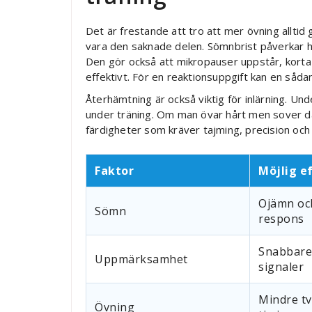
Det är frestande att tro att mer övning alltid
vara den saknade delen. Sömnbrist påverkar h
Den gör också att mikropauser uppstår, korta 
effektivt. För en reaktionsuppgift kan en såda
Återhämtning är också viktig för inlärning. U
under träning. Om man övar hårt men sover dåli
färdigheter som kräver tajming, precision oc
Faktor
Möjlig e
Ojämn oc
Sömn
respons
Snabbare
Uppmärksamhet
signaler
Mindre tv
Övning