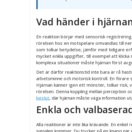
Vad händer i hjärnan
En reaktion börjar med sensorisk registrering. 
rörelsen hos en motspelare omvandlas till ner
som tolkar betydelse, jämför med tidigare er
mycket enkla uppgifter, till exempel att klicka
komplexa situationer måste hjärnan först avg
Det är därför reaktionstid inte bara är rå ha
arbetsminne och motorisk kontroll. En förare
Hjärnan känner igen ett mönster, tolkar risk, 
rörelsen. Denna koppling mellan perception oc
beslut
, där hjärnan måste väga information uta
Enkla och valbasera
Alla reaktioner är inte lika krävande. En enkel
signalen kommer. Du trycker på en knapp när e