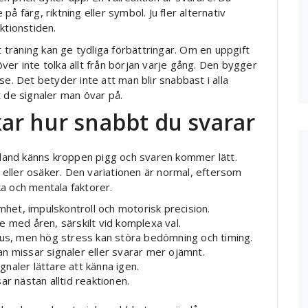
å färg, riktning eller symbol. Ju fler alternativ
ktionstiden.
t träning kan ge tydliga förbättringar. Om en uppgift
er inte tolka allt från början varje gång. Den bygger
se. Det betyder inte att man blir snabbast i alla
t de signaler man övar på.
ar hur snabbt du svarar
Ibland känns kroppen pigg och svaren kommer lätt.
eller osäker. Den variationen är normal, eftersom
a och mentala faktorer.
et, impulskontroll och motorisk precision.
 med åren, särskilt vid komplexa val.
kus, men hög stress kan störa bedömning och timing.
n missar signaler eller svarar mer ojämnt.
naler lättare att känna igen.
nästan alltid reaktionen.