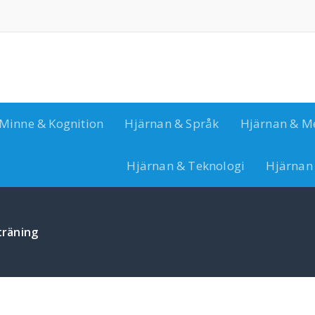
Minne & Kognition
Hjärnan & Språk
Hjärnan & M
Hjärnan & Teknologi
Hjärnan
träning