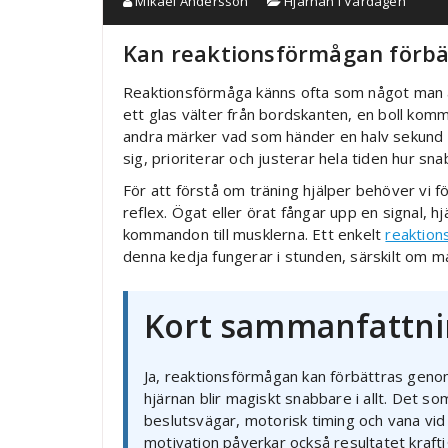
Mikael Andersson
Hjärnan i Vardagen
Kan reaktionsförmågan förbä
Reaktionsförmåga känns ofta som något man an
ett glas välter från bordskanten, en boll komm
andra märker vad som händer en halv sekund fö
sig, prioriterar och justerar hela tiden hur snabb
För att förstå om träning hjälper behöver vi 
reflex. Ögat eller örat fångar upp en signal, h
kommandon till musklerna. Ett enkelt
reaktion
denna kedja fungerar i stunden, särskilt om m
Kort sammanfattn
Ja, reaktionsförmågan kan förbättras genom
hjärnan blir magiskt snabbare i allt. Det 
beslutsvägar, motorisk timing och vana vid 
motivation påverkar också resultatet krafti