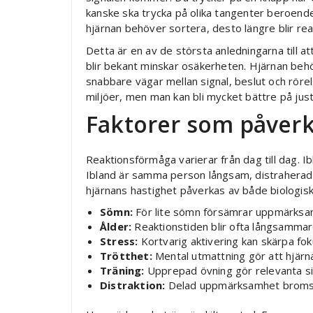
kanske ska trycka på olika tangenter beroende p
hjärnan behöver sortera, desto längre blir rea
Detta är en av de största anledningarna till at
blir bekant minskar osäkerheten. Hjärnan behöv
snabbare vägar mellan signal, beslut och rörel
miljöer, men man kan bli mycket bättre på jus
Faktorer som påverk
Reaktionsförmåga varierar från dag till dag. 
Ibland är samma person långsam, distraherad 
hjärnans hastighet påverkas av både biologisk
Sömn:
För lite sömn försämrar uppmärksamh
Ålder:
Reaktionstiden blir ofta långsammare
Stress:
Kortvarig aktivering kan skärpa fo
Trötthet:
Mental utmattning gör att hjärna
Träning:
Upprepad övning gör relevanta sig
Distraktion:
Delad uppmärksamhet bromsar 