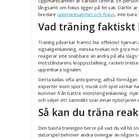
Uppmärksamhet är särskilt central. En perso
långsamt om fokus ligger på fel sak. Därför är
bredare
uppmärksamhet och fokus
, inte bara
Vad träning faktiskt
Träning påverkar främst hur effektivt hjärnan
signaligenkänning, minska tvekan och göra mo
reagerar inte snabbare än andra på alla slags
motståndarens kroppsställning, racketrörelse 
uppenbara signalen.
Detta kallas ofta anticipering, alltså förmåga
experter inom sport, musik och spel verkar h
kommer från bättre mönsterigenkänning. Hjärn
och väljer ett sannolikt svar innan nybörjaren
Så kan du träna rea
Den bästa träningen beror på vad du vill bli s
datorspel behöver andra övningar än någon som 