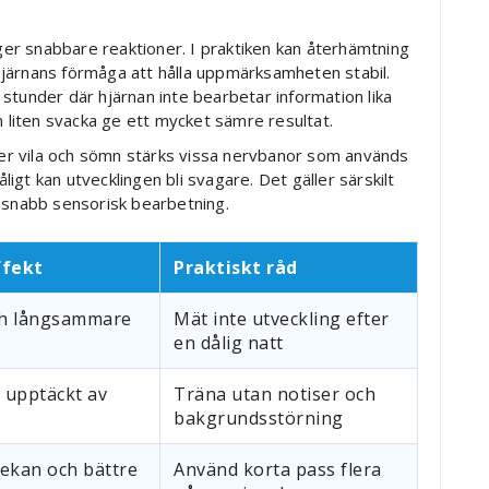
 ger snabbare reaktioner. I praktiken kan återhämtning
järnans förmåga att hålla uppmärksamheten stabil.
stunder där hjärnan inte bearbetar information lika
n liten svacka ge ett mycket sämre resultat.
nder vila och sömn stärks vissa nervbanor som används
gt kan utvecklingen bli svagare. Det gäller särskilt
h snabb sensorisk bearbetning.
ffekt
Praktiskt råd
h långsammare
Mät inte utveckling efter
en dålig natt
 upptäckt av
Träna utan notiser och
bakgrundsstörning
ekan och bättre
Använd korta pass flera