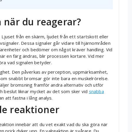
 när du reagerar?
Ljuset från en skärm, ljudet från ett startskott eller
vsignaler. Dessa signaler går vidare till hjärnområden
farenheter och bedömer om något kräver handling. Vid
 när en färg ändras, blir processen kortare. Vid mer
öra vad signalen betyder.
stighet. Den påverkas av perception, uppmärksamhet,
 som snabbt bromsar gör inte bara en muskelrörelse.
väljer bromsning framför andra alternativ och utför
h beslut liknar mycket av det som sker vid
snabba
n att fastna i lång analys.
de reaktioner
 reaktion innebär att du vet exakt vad du ska göra när
n prick dyker upp. En valreaktion är svårare. Du