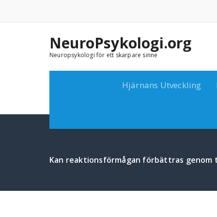
Skip
to
content
NeuroPsykologi.org
Neuropsykologi för ett skarpare sinne
Hjärnans Utveckling
Kan reaktionsförmågan förbättras genom 