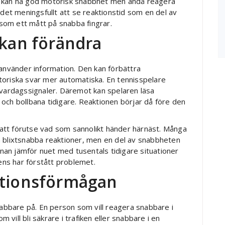
n kan ha god motorisk snabbhet men ändå reagera
 det meningsfullt att se reaktionstid som en del av
 som ett mått på snabba fingrar.
 kan förändra
 använder information. Den kan förbättra
toriska svar mer automatiska. En tennisspelare
 vardagssignaler. Däremot kan spelaren läsa
och bollbana tidigare. Reaktionen börjar då före den
n att förutse vad som sannolikt händer härnäst. Många
a blixtsnabba reaktioner, men en del av snabbheten
an jämför nuet med tusentals tidigare situationer
 ens har förstått problemet.
ktionsförmågan
nabbare på. En person som vill reagera snabbare i
vill bli säkrare i trafiken eller snabbare i en