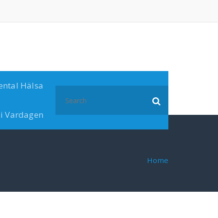
ental Hälsa
Search
for:
 i Vardagen
Home