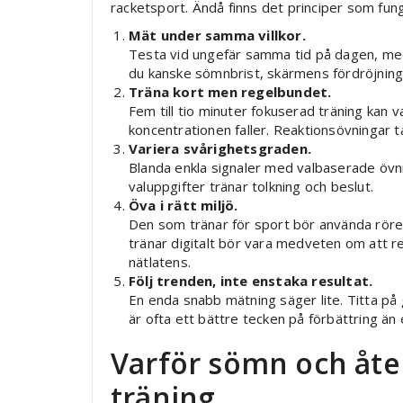
racketsport. Ändå finns det principer som fu
Mät under samma villkor.
Testa vid ungefär samma tid på dagen, med
du kanske sömnbrist, skärmens fördröjning e
Träna kort men regelbundet.
Fem till tio minuter fokuserad träning kan v
koncentrationen faller. Reaktionsövningar ta
Variera svårighetsgraden.
Blanda enkla signaler med valbaserade övn
valuppgifter tränar tolkning och beslut.
Öva i rätt miljö.
Den som tränar för sport bör använda röre
tränar digitalt bör vara medveten om att 
nätlatens.
Följ trenden, inte enstaka resultat.
En enda snabb mätning säger lite. Titta på 
är ofta ett bättre tecken på förbättring än 
Varför sömn och åte
träning