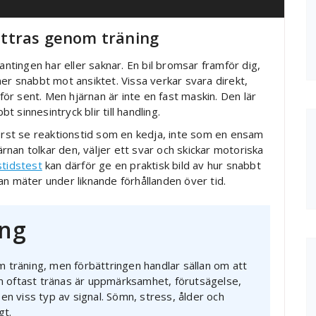
ttras genom träning
tingen har eller saknar. En bil bromsar framför dig,
er snabbt mot ansiktet. Vissa verkar svara direkt,
r sent. Men hjärnan är inte en fast maskin. Den lär
t sinnesintryck blir till handling.
först se reaktionstid som en kedja, inte som en ensam
järnan tolkar den, väljer ett svar och skickar motoriska
stidstest
kan därför ge en praktisk bild av hur snabbt
an mäter under liknande förhållanden över tid.
ing
 träning, men förbättringen handlar sällan om att
som oftast tränas är uppmärksamhet, förutsägelse,
en viss typ av signal. Sömn, stress, ålder och
gt.