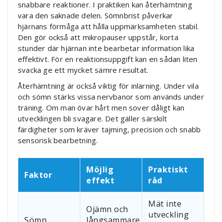
snabbare reaktioner. I praktiken kan återhämtning
vara den saknade delen. Sömnbrist påverkar
hjärnans förmåga att hålla uppmärksamheten stabil.
Den gör också att mikropauser uppstår, korta
stunder där hjärnan inte bearbetar information lika
effektivt. För en reaktionsuppgift kan en sådan liten
svacka ge ett mycket sämre resultat.
Återhämtning är också viktig för inlärning. Under vila
och sömn stärks vissa nervbanor som används under
träning. Om man övar hårt men sover dåligt kan
utvecklingen bli svagare. Det gäller särskilt
färdigheter som kräver tajming, precision och snabb
sensorisk bearbetning.
Möjlig
Praktiskt
Faktor
effekt
råd
Mät inte
Ojämn och
utveckling
Sömn
långsammare