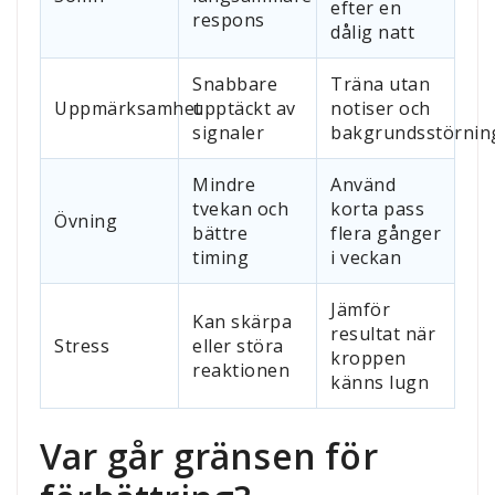
efter en
respons
dålig natt
Snabbare
Träna utan
Uppmärksamhet
upptäckt av
notiser och
signaler
bakgrundsstörnin
Mindre
Använd
tvekan och
korta pass
Övning
bättre
flera gånger
timing
i veckan
Jämför
Kan skärpa
resultat när
Stress
eller störa
kroppen
reaktionen
känns lugn
Var går gränsen för