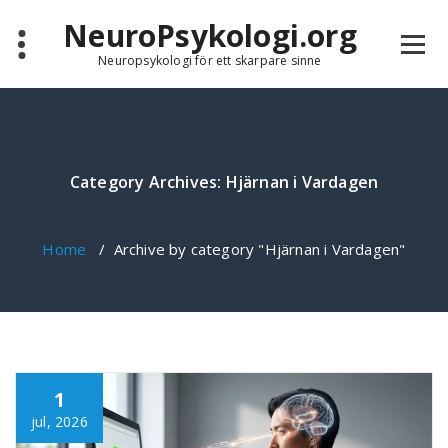
Skip
NeuroPsykologi.org
to
content
Neuropsykologi för ett skarpare sinne
Category Archives: Hjärnan i Vardagen
Home
/
Archive by category "Hjärnan i Vardagen"
1
jul, 2026