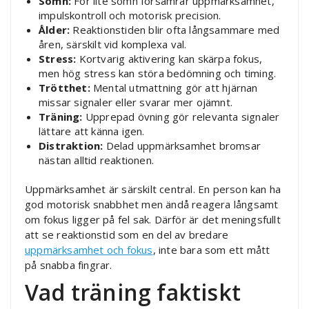
Sömn:
För lite sömn försämrar uppmärksamhet,
impulskontroll och motorisk precision.
Ålder:
Reaktionstiden blir ofta långsammare med
åren, särskilt vid komplexa val.
Stress:
Kortvarig aktivering kan skärpa fokus,
men hög stress kan störa bedömning och timing.
Trötthet:
Mental utmattning gör att hjärnan
missar signaler eller svarar mer ojämnt.
Träning:
Upprepad övning gör relevanta signaler
lättare att känna igen.
Distraktion:
Delad uppmärksamhet bromsar
nästan alltid reaktionen.
Uppmärksamhet är särskilt central. En person kan ha
god motorisk snabbhet men ändå reagera långsamt
om fokus ligger på fel sak. Därför är det meningsfullt
att se reaktionstid som en del av bredare
uppmärksamhet och fokus
, inte bara som ett mått
på snabba fingrar.
Vad träning faktiskt