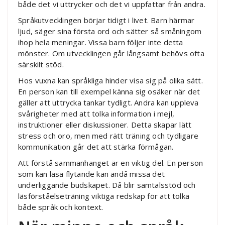
både det vi uttrycker och det vi uppfattar från andra.
Språkutvecklingen börjar tidigt i livet. Barn härmar
ljud, säger sina första ord och sätter så småningom
ihop hela meningar. Vissa barn följer inte detta
mönster. Om utvecklingen går långsamt behövs ofta
särskilt stöd.
Hos vuxna kan språkliga hinder visa sig på olika sätt.
En person kan till exempel känna sig osäker när det
gäller att uttrycka tankar tydligt. Andra kan uppleva
svårigheter med att tolka information i mejl,
instruktioner eller diskussioner. Detta skapar lätt
stress och oro, men med rätt träning och tydligare
kommunikation går det att stärka förmågan.
Att förstå sammanhanget är en viktig del. En person
som kan läsa flytande kan ändå missa det
underliggande budskapet. Då blir samtalsstöd och
läsförståelseträning viktiga redskap för att tolka
både språk och kontext.