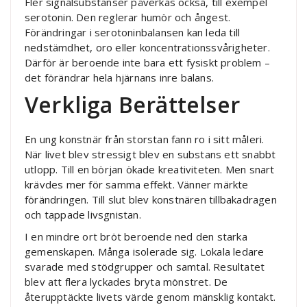
Fler signalsubstanser påverkas också, till exempel
serotonin. Den reglerar humör och ångest.
Förändringar i serotoninbalansen kan leda till
nedstämdhet, oro eller koncentrationssvårigheter.
Därför är beroende inte bara ett fysiskt problem –
det förändrar hela hjärnans inre balans.
Verkliga Berättelser
En ung konstnär från storstan fann ro i sitt måleri.
När livet blev stressigt blev en substans ett snabbt
utlopp. Till en början ökade kreativiteten. Men snart
krävdes mer för samma effekt. Vänner märkte
förändringen. Till slut blev konstnären tillbakadragen
och tappade livsgnistan.
I en mindre ort bröt beroende ned den starka
gemenskapen. Många isolerade sig. Lokala ledare
svarade med stödgrupper och samtal. Resultatet
blev att flera lyckades bryta mönstret. De
återupptäckte livets värde genom mänsklig kontakt.