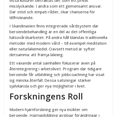
vissa kulturer betraktas det som ett privat
misslyckande. I andra som ett gemensamt ansvar.
Där stöd och empati råder, ökar chanserna för
tillfrisknande.
I Skandinavien finns integrerade vårdsystem där
beroendebehandling är en del av det offentliga
hälsovårdsarbetet. På andra håll blandas traditionella
metoder med modern vård – till exempel meditation
eller naturläkemedel. Oavsett metod är syftet
detsamma: att främja läkning.
Ett växande antal samhällen fokuserar även på
återintegrering i arbetslivet. Program där tidigare
beroende får utbildning och jobbcoachning har visat
sig minska återfall. Dessa satsningar stärker
självkänsla och ger nya möjligheter i livet.
Forskningens Roll
Modern hjärnforskning ger nya insikter om
beroende. Hjärnavbildning avslöjar förändringar i