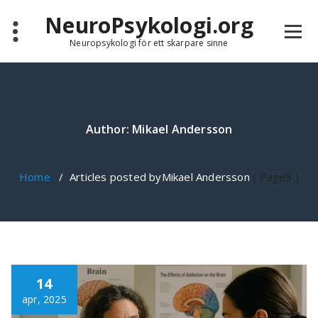
Skip
NeuroPsykologi.org
to
content
Neuropsykologi för ett skarpare sinne
Author: Mikael Andersson
Home
/
Articles posted byMikael Andersson
( Page5 )
14
apr, 2025