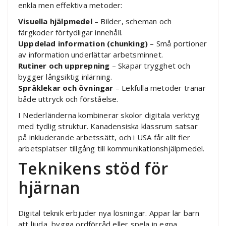
enkla men effektiva metoder:
Visuella hjälpmedel
– Bilder, scheman och
färgkoder förtydligar innehåll.
Uppdelad information (chunking)
– Små portioner
av information underlättar arbetsminnet.
Rutiner och upprepning
– Skapar trygghet och
bygger långsiktig inlärning.
Språklekar och övningar
– Lekfulla metoder tränar
både uttryck och förståelse.
I Nederländerna kombinerar skolor digitala verktyg
med tydlig struktur. Kanadensiska klassrum satsar
på inkluderande arbetssätt, och i USA får allt fler
arbetsplatser tillgång till kommunikationshjälpmedel.
Teknikens stöd för
hjärnan
Digital teknik erbjuder nya lösningar. Appar lär barn
att ljuda, bygga ordförråd eller spela in egna