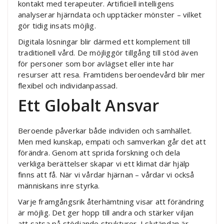
kontakt med terapeuter. Artificiell intelligens
analyserar hjärndata och upptäcker mönster – vilket
gör tidig insats möjlig.
Digitala lösningar blir därmed ett komplement till
traditionell vård. De möjliggör tillgång till stöd även
för personer som bor avlägset eller inte har
resurser att resa. Framtidens beroendevård blir mer
flexibel och individanpassad.
Ett Globalt Ansvar
Beroende påverkar både individen och samhället.
Men med kunskap, empati och samverkan går det att
förändra. Genom att sprida forskning och dela
verkliga berättelser skapar vi ett klimat där hjälp
finns att få. När vi vårdar hjärnan – vårdar vi också
människans inre styrka.
Varje framgångsrik återhämtning visar att förändring
är möjlig. Det ger hopp till andra och stärker viljan
att satsa på stödjande strukturer. I slutändan är