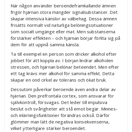
När någon använder beroendeframkallande ämnen
frigör hjärnan stora mängder signalsubstanser. Det
skapar intensiva känslor av välbehag. Dessa ämnen
frisätts normalt vid naturliga belöningssituationer
som socialt umgänge eller mat. Men substanserna
förstärker effekten – och hjärnan börjar förlita sig på
dem för att uppnå samma känsla.
Ta till exempel en person som dricker alkohol efter
jobbet för att koppla av. I början lindrar alkoholen
stressen, och hjärnan belönar beteendet. Men efter
ett tag krävs mer alkohol för samma effekt. Detta
skapar en ond cirkel av tolerans och ökat bruk.
Dessutom påverkar beroende även andra delar av
hjärnan. Den prefrontala cortex, som ansvarar för
självkontroll, försvagas. Det leder till impulsiva
beslut och svårigheter att stå emot begär. Minnes-
och inlärningsfunktioner förändras också. Därför
glömmer man lätt de negativa konsekvenserna,
vilket ytterligare stärker beroendet.