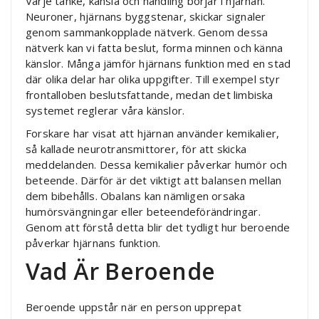
Varje tanke, känsla och handling börjar i hjärnan.
Neuroner, hjärnans byggstenar, skickar signaler
genom sammankopplade nätverk. Genom dessa
nätverk kan vi fatta beslut, forma minnen och känna
känslor. Många jämför hjärnans funktion med en stad
där olika delar har olika uppgifter. Till exempel styr
frontalloben beslutsfattande, medan det limbiska
systemet reglerar våra känslor.
Forskare har visat att hjärnan använder kemikalier,
så kallade neurotransmittorer, för att skicka
meddelanden. Dessa kemikalier påverkar humör och
beteende. Därför är det viktigt att balansen mellan
dem bibehålls. Obalans kan nämligen orsaka
humörsvängningar eller beteendeförändringar.
Genom att förstå detta blir det tydligt hur beroende
påverkar hjärnans funktion.
Vad Är Beroende
Beroende uppstår när en person upprepat