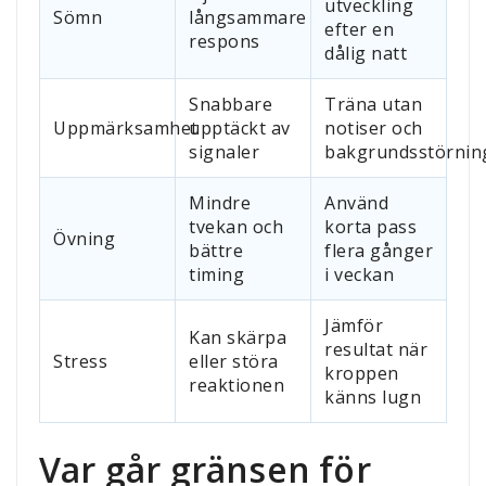
utveckling
Sömn
långsammare
efter en
respons
dålig natt
Snabbare
Träna utan
Uppmärksamhet
upptäckt av
notiser och
signaler
bakgrundsstörnin
Mindre
Använd
tvekan och
korta pass
Övning
bättre
flera gånger
timing
i veckan
Jämför
Kan skärpa
resultat när
Stress
eller störa
kroppen
reaktionen
känns lugn
Var går gränsen för