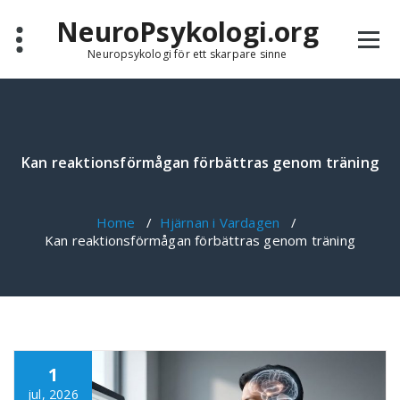
Skip
NeuroPsykologi.org
to
content
Neuropsykologi för ett skarpare sinne
Kan reaktionsförmågan förbättras genom träning
Home
/
Hjärnan i Vardagen
/
Kan reaktionsförmågan förbättras genom träning
1
jul, 2026