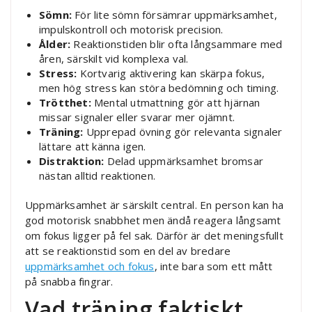
Sömn:
För lite sömn försämrar uppmärksamhet,
impulskontroll och motorisk precision.
Ålder:
Reaktionstiden blir ofta långsammare med
åren, särskilt vid komplexa val.
Stress:
Kortvarig aktivering kan skärpa fokus,
men hög stress kan störa bedömning och timing.
Trötthet:
Mental utmattning gör att hjärnan
missar signaler eller svarar mer ojämnt.
Träning:
Upprepad övning gör relevanta signaler
lättare att känna igen.
Distraktion:
Delad uppmärksamhet bromsar
nästan alltid reaktionen.
Uppmärksamhet är särskilt central. En person kan ha
god motorisk snabbhet men ändå reagera långsamt
om fokus ligger på fel sak. Därför är det meningsfullt
att se reaktionstid som en del av bredare
uppmärksamhet och fokus
, inte bara som ett mått
på snabba fingrar.
Vad träning faktiskt