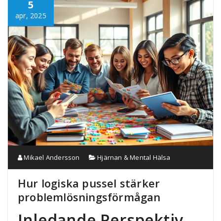
5
apr, 2025
Mikael Andersson
Hjärnan & Mental Hälsa
Hur logiska pussel stärker
problemlösningsförmågan
Inledande Perspektiv