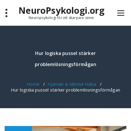
Skip
NeuroPsykologi.org
to
content
Neuropsykologi för ett skarpare sinne
Hur logiska pussel stärker
problemlösningsförmågan
Home
/
Hjärnan & Mental Hälsa
/
Hur logiska pussel stärker problemlösningsförmågan