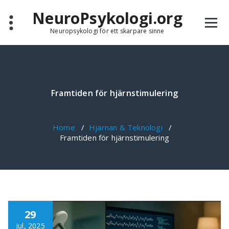
Skip
NeuroPsykologi.org
to
content
Neuropsykologi för ett skarpare sinne
Framtiden för hjärnstimulering
Home
/
Hjärnan & Teknologi
/
Framtiden för hjärnstimulering
29
jul, 2025