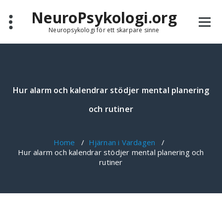
Skip
NeuroPsykologi.org
to
content
Neuropsykologi för ett skarpare sinne
Hur alarm och kalendrar stödjer mental planering
och rutiner
Home
/
Hjärnan i Vardagen
/
Hur alarm och kalendrar stödjer mental planering och
rutiner