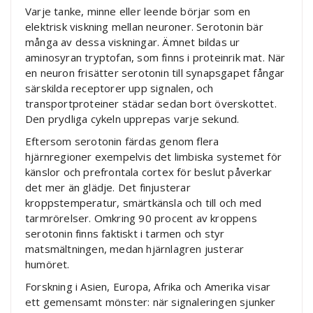
Varje tanke, minne eller leende börjar som en
elektrisk viskning mellan neuroner. Serotonin bär
många av dessa viskningar. Ämnet bildas ur
aminosyran tryptofan, som finns i proteinrik mat. När
en neuron frisätter serotonin till synapsgapet fångar
särskilda receptorer upp signalen, och
transportproteiner städar sedan bort överskottet.
Den prydliga cykeln upprepas varje sekund.
Eftersom serotonin färdas genom flera
hjärnregioner exempelvis det limbiska systemet för
känslor och prefrontala cortex för beslut påverkar
det mer än glädje. Det finjusterar
kroppstemperatur, smärtkänsla och till och med
tarmrörelser. Omkring 90 procent av kroppens
serotonin finns faktiskt i tarmen och styr
matsmältningen, medan hjärnlagren justerar
humöret.
Forskning i Asien, Europa, Afrika och Amerika visar
ett gemensamt mönster: när signaleringen sjunker