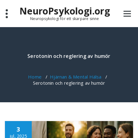
Skip
NeuroPsykologi.org
to
content
Neuropsykologi för ett skarpare sinne
Serotonin och reglering av humör
Home
/
Hjärnan & Mental Hälsa
/
Serotonin och reglering av humör
3
jul, 2025