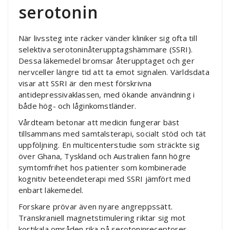
serotonin
När livssteg inte räcker vänder kliniker sig ofta till
selektiva serotoninåterupptagshämmare (SSRI).
Dessa läkemedel bromsar återupptaget och ger
nervceller längre tid att ta emot signalen. Världsdata
visar att SSRI är den mest förskrivna
antidepressivaklassen, med ökande användning i
både hög- och låginkomstländer.
Vårdteam betonar att medicin fungerar bäst
tillsammans med samtalsterapi, socialt stöd och tät
uppföljning. En multicenterstudie som sträckte sig
över Ghana, Tyskland och Australien fann högre
symtomfrihet hos patienter som kombinerade
kognitiv beteendeterapi med SSRI jämfört med
enbart läkemedel.
Forskare prövar även nyare angreppssätt.
Transkraniell magnetstimulering riktar sig mot
kortikala områden rika på serotoninreceptorer,