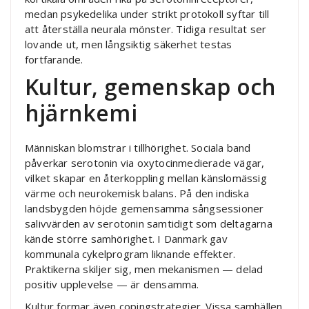
medan psykedelika under strikt protokoll syftar till
att återställa neurala mönster. Tidiga resultat ser
lovande ut, men långsiktig säkerhet testas
fortfarande.
Kultur, gemenskap och
hjärnkemi
Människan blomstrar i tillhörighet. Sociala band
påverkar serotonin via oxytocinmedierade vägar,
vilket skapar en återkoppling mellan känslomässig
värme och neurokemisk balans. På den indiska
landsbygden höjde gemensamma sångsessioner
salivvärden av serotonin samtidigt som deltagarna
kände större samhörighet. I Danmark gav
kommunala cykelprogram liknande effekter.
Praktikerna skiljer sig, men mekanismen — delad
positiv upplevelse — är densamma.
Kultur formar även copingstrategier. Vissa samhällen