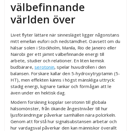
välbefinnande
världen över
Livet flyter lättare när sinnesläget ligger någonstans
mitt emellan eufori och nedstämdhet. Oavsett om du
hälsar solen i Stockholm, Manila, Rio de Janeiro eller
Nairobi ger ett jämnt välbefinnande energi till
arbete, studier och relationer. En liten kemisk
budbärare,
serotonin
, spelar huvudrollen i den
balansen. Forskare kallar den 5-hydroxytryptamin (5-
HT), men effekten känns i högst mänskliga uttryck:
stadig energi, lugnare tankar och förmågan att le
även under en hektisk dag.
Modern forskning kopplar serotonin till globala
hälsomönster, från ökande ångestnivåer till hur
ljusförändringar påverkar samhällen nära polcirkeln.
Genom att förstå hur signalsubstansen arbetar och
hur vardagsval påverkar den kan människor överallt