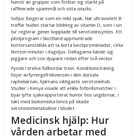
humör än grupper som förlitar sig starkt på
raffinerade spannmål och söta snacks.
Solljus fungerar som en mild spak. När ultraviolett B
träffar huden startar bildning av vitamin D, som i sin
tur reglerar gener kopplade till serotoninsyntes. Ett
pilotprogram i Skottland uppmuntrade
kontorsanställda att ta korta lunchpromenader, cirka
femton minuter i dagsljus. Deltagarna kände sig
piggare och sov djupare redan efter två veckor.
Fysisk rörelse fullbordar trion. Konditionsträning
höjer avfyrningsfrekvensen i den dorsala
raphekärnan, hjärnans viktigaste serotoninhub.
Studier i Kenya visade att enkla fotbollsmatcher i
byar lyfte självrapporterat humör hos ungdomar, i
takt med biokemiska bevis på ökade
serotoninmetaboliter i blodet.
Medicinsk hjälp: Hur
vården arbetar med