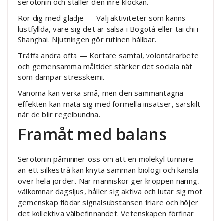
serotonin och ställer den inre klockan.
Rör dig med glädje — Välj aktiviteter som känns
lustfyllda, vare sig det är salsa i Bogotá eller tai chi i
Shanghai. Njutningen gör rutinen hållbar.
Träffa andra ofta — Kortare samtal, volontärarbete
och gemensamma måltider stärker det sociala nät
som dämpar stresskemi.
Vanorna kan verka små, men den sammantagna
effekten kan mäta sig med formella insatser, särskilt
när de blir regelbundna.
Framåt med balans
Serotonin påminner oss om att en molekyl tunnare
än ett silkestrå kan knyta samman biologi och känsla
över hela jorden. När människor ger kroppen näring,
välkomnar dagsljus, håller sig aktiva och lutar sig mot
gemenskap flödar signalsubstansen friare och höjer
det kollektiva välbefinnandet. Vetenskapen förfinar