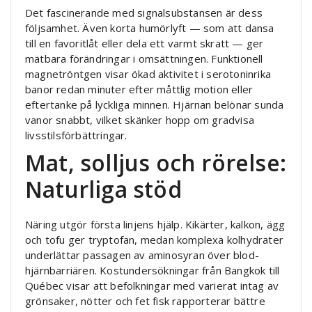
Det fascinerande med signalsubstansen är dess
följsamhet. Även korta humörlyft — som att dansa
till en favoritlåt eller dela ett varmt skratt — ger
mätbara förändringar i omsättningen. Funktionell
magnetröntgen visar ökad aktivitet i serotoninrika
banor redan minuter efter måttlig motion eller
eftertanke på lyckliga minnen. Hjärnan belönar sunda
vanor snabbt, vilket skänker hopp om gradvisa
livsstilsförbättringar.
Mat, solljus och rörelse:
Naturliga stöd
Näring utgör första linjens hjälp. Kikärter, kalkon, ägg
och tofu ger tryptofan, medan komplexa kolhydrater
underlättar passagen av aminosyran över blod-
hjärnbarriären. Kostundersökningar från Bangkok till
Québec visar att befolkningar med varierat intag av
grönsaker, nötter och fet fisk rapporterar bättre