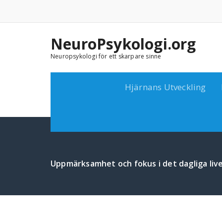
Skip
to
content
NeuroPsykologi.org
Neuropsykologi för ett skarpare sinne
Hjärnans Utveckling
Uppmärksamhet och fokus i det dagliga liv