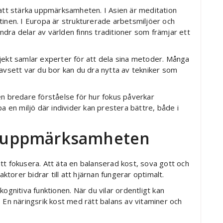
 att stärka uppmärksamheten. I Asien är meditation
tinen. I Europa är strukturerade arbetsmiljöer och
dra delar av världen finns traditioner som främjar ett
jekt samlar experter för att dela sina metoder. Många
Oavsett var du bor kan du dra nytta av tekniker som
en bredare förståelse för hur fokus påverkar
en miljö där individer kan prestera bättre, både i
ar uppmärksamheten
a att fokusera. Att äta en balanserad kost, sova gott och
orer bidrar till att hjärnan fungerar optimalt.
ognitiva funktionen. När du vilar ordentligt kan
 En näringsrik kost med rätt balans av vitaminer och