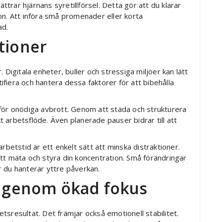
ättrar hjärnans syretillförsel. Detta gör att du klarar
on. Att införa små promenader eller korta
ad.
tioner
 Digitala enheter, buller och stressiga miljöer kan lätt
tifiera och hantera dessa faktorer för att bibehålla
 för onödiga avbrott. Genom att städa och strukturera
 arbetsflöde. Även planerade pauser bidrar till att
rbetstid är ett enkelt sätt att minska distraktioner.
tt mäta och styra din koncentration. Små förändringar
ur du hanterar yttre påverkan.
et genom ökad fokus
betsresultat. Det främjar också emotionell stabilitet.