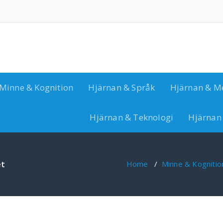
Minne & Kognition
Hjärnan & Språk
Hjärnan & M
Hjärnan & Teknologi
Hjärnan
et
Home
/
Minne & Kognitio