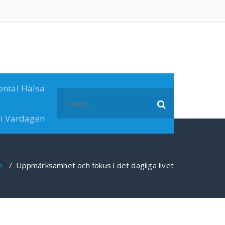
ental Hälsa
Search
for:
 i Vardagen
n
/
Uppmärksamhet och fokus i det dagliga livet