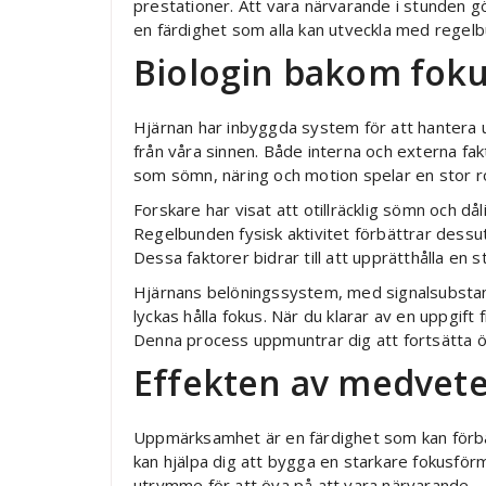
prestationer. Att vara närvarande i stunden gör
en färdighet som alla kan utveckla med regel
Biologin bakom fok
Hjärnan har inbyggda system för att hantera
från våra sinnen. Både interna och externa fak
som sömn, näring och motion spelar en stor ro
Forskare har visat att otillräcklig sömn och d
Regelbunden fysisk aktivitet förbättrar dessu
Dessa faktorer bidrar till att upprätthålla en
Hjärnans belöningssystem, med signalsubstans
lyckas hålla fokus. När du klarar av en uppgift
Denna process uppmuntrar dig att fortsätta ö
Effekten av medvete
Uppmärksamhet är en färdighet som kan förbä
kan hjälpa dig att bygga en starkare fokusför
utrymme för att öva på att vara närvarande.