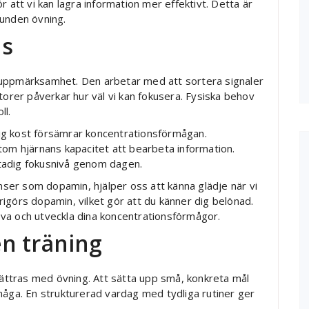
 att vi kan lagra information mer effektivt. Detta är
bunden övning.
us
 uppmärksamhet. Den arbetar med att sortera signaler
torer påverkar hur väl vi kan fokusera. Fysiska behov
ll.
ålig kost försämrar koncentrationsförmågan.
tom hjärnans kapacitet att bearbeta information.
 stadig fokusnivå genom dagen.
er som dopamin, hjälper oss att känna glädje när vi
 frigörs dopamin, vilket gör att du känner dig belönad.
va och utveckla dina koncentrationsförmågor.
n träning
ttras med övning. Att sätta upp små, konkreta mål
måga. En strukturerad vardag med tydliga rutiner ger