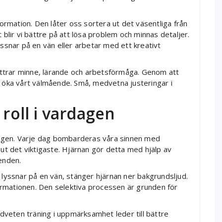
rmation. Den låter oss sortera ut det väsentliga från
 blir vi bättre på att lösa problem och minnas detaljer.
yssnar på en vän eller arbetar med ett kreativt
ttrar minne, lärande och arbetsförmåga. Genom att
n öka vårt välmående. Små, medvetna justeringar i
oll i vardagen
ningen. Varje dag bombarderas våra sinnen med
 ut det viktigaste. Hjärnan gör detta med hjälp av
enden.
 vi lyssnar på en vän, stänger hjärnan ner bakgrundsljud.
nformationen. Den selektiva processen är grunden för
medveten träning i uppmärksamhet leder till bättre