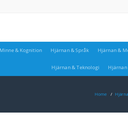
Minne & Kognition
Hjärnan & Språk
Hjärnan & M
Hjärnan & Teknologi
Hjärnan
Home
/
Hjärna