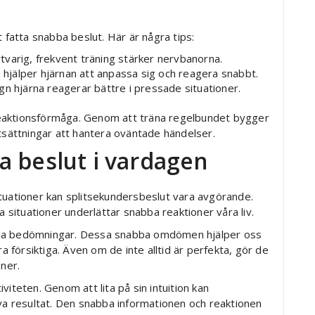
 fatta snabba beslut. Här är några tips:
varig, frekvent träning stärker nervbanorna.
a hjälper hjärnan att anpassa sig och reagera snabbt.
gn hjärna reagerar bättre i pressade situationer.
n reaktionsförmåga. Genom att träna regelbundet bygger
utsättningar att hantera oväntade händelser.
a beslut i vardagen
tuationer kan splitsekundersbeslut vara avgörande.
a situationer underlättar snabba reaktioner våra liv.
bba bedömningar. Dessa snabba omdömen hjälper oss
ra försiktiga. Även om de inte alltid är perfekta, gör de
oner.
iteten. Genom att lita på sin intuition kan
iva resultat. Den snabba informationen och reaktionen