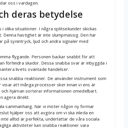
ddar oss i vardagen.
ch deras betydelse
i olika situationer. I några splitsekunder skickas
ut. Denna hastighet är inte slumpmässig. Den har
r på synintryck, ljud och andra signaler med
omma flygande. Personen backar snabbt för att
kan förhindra skador. Dessa snabba svar är inbyggda i
 hantera livets oväntade händelser.
 dessa snabba reaktioner. De använder instrument som
er visar att många processer sker innan vi ens är
 och hjärnan sorterar informationen omedelbart.
n agera direkt.
ociala sammanhang. När vi möter någon ny formar
slut hjälper oss att avgöra om vi ska inleda en
inte alltid är perfekta, underlättar de våra sociala
dagliga aktiviteter kan snabba reaktioner vara