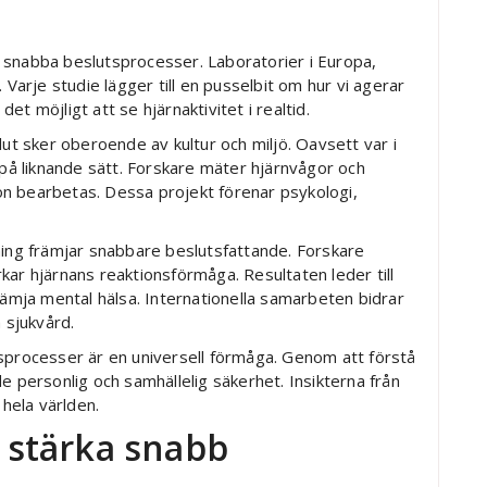
 snabba beslutsprocesser. Laboratorier i Europa,
 Varje studie lägger till en pusselbit om hur vi agerar
t möjligt att se hjärnaktivitet i realtid.
lut sker oberoende av kultur och miljö. Oavsett var i
 på liknande sätt. Forskare mäter hjärnvågor och
tion bearbetas. Dessa projekt förenar psykologi,
ning främjar snabbare beslutsfattande. Forskare
kar hjärnans reaktionsförmåga. Resultaten leder till
rämja mental hälsa. Internationella samarbeten bidrar
 sjukvård.
sprocesser är en universell förmåga. Genom att förstå
e personlig och samhällelig säkerhet. Insikterna från
hela världen.
t stärka snabb