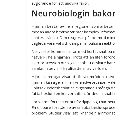
avgörande för att undvika faror.
Neurobiologin bako
Hjärnan består av flera regioner som arbetar t
medan andra bearbetar mer komplex information
hantera rädsla. Den reagerar på hot med minim
vägleda våra val och dämpar impulsiva reaktio
Nervceller kommunicerar med korta, snabba e
nätverk i hela hjärnan. Trots att en liten fördrö
sker processen otroligt snabbt. Forskare har 
samlat in bevis från olika delar av världen.
Hjärnscanningar visar att flera områden aktiv
hjärnan kan agera innan vi medvetet inser val
Splitsekundersbeslut är avgörande i många delar 
fatta beslut i en konversation, är dessa snab
Forskarna fortsätter att fördjupa sig i hur ne
En djupare förståelse av snabba beslutsproces
problem. Studier visar att liknande hjärnmönst