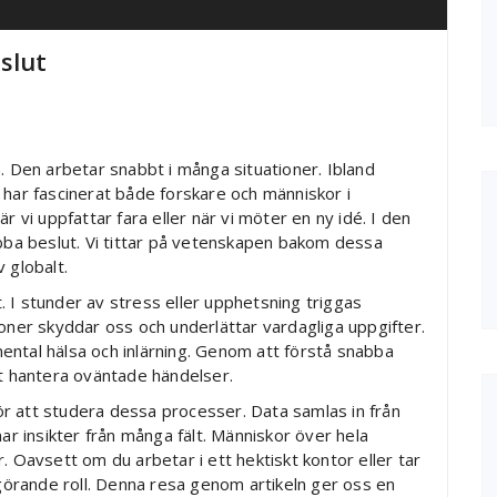
slut
. Den arbetar snabbt i många situationer. Ibland
 har fascinerat både forskare och människor i
r vi uppfattar fara eller när vi möter en ny idé. I den
abba beslut. Vi tittar på vetenskapen bakom dessa
 globalt.
 I stunder av stress eller upphetsning triggas
ioner skyddar oss och underlättar vardagliga uppgifter.
ental hälsa och inlärning. Genom att förstå snabba
tt hantera oväntade händelser.
r att studera dessa processer. Data samlas in från
nar insikter från många fält. Människor över hela
. Oavsett om du arbetar i ett hektiskt kontor eller tar
vgörande roll. Denna resa genom artikeln ger oss en