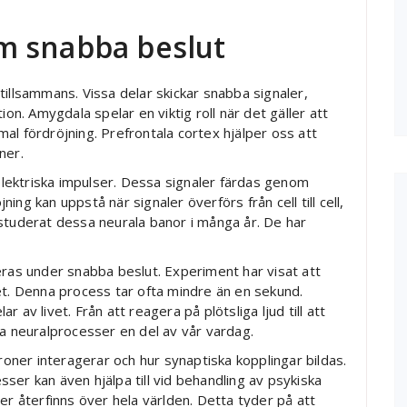
m snabba beslut
illsammans. Vissa delar skickar snabba signaler,
. Amygdala spelar en viktig roll när det gäller att
al fördröjning. Prefrontala cortex hjälper oss att
ner.
lektriska impulser. Dessa signaler färdas genom
jning kan uppstå när signaler överförs från cell till cell,
studerat dessa neurala banor i många år. De har
eras under snabba beslut. Experiment har visat att
et. Denna process tar ofta mindre än en sekund.
av livet. Från att reagera på plötsliga ljud till att
ba neuralprocesser en del av vår vardag.
uroner interagerar och hur synaptiska kopplingar bildas.
ser kan även hjälpa till vid behandling av psykiska
er återfinns över hela världen. Detta tyder på att