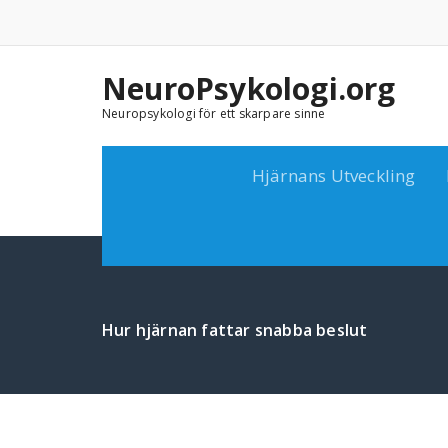
Skip
to
content
NeuroPsykologi.org
Neuropsykologi för ett skarpare sinne
Hjärnans Utveckling
Hur hjärnan fattar snabba beslut