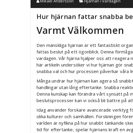
Mikael Andersson
Hjärnan i Vardagen
Hur hjärnan fattar snabba be
Varmt Välkommen
Den mänskliga hjärnan är ett fantastiskt organ
fattas beslut på ett ögonblick. Denna förmåga
vardagen. Vår hjärna hjälper oss att reagera nä
här artikeln undersöker vi hur hjärnan gör sn
snabba val och hur processen påverkar våra liv
Många undrar hur hjärnan kan agera så snabbt.
handlingar utan lång eftertanke. Snabba reakt
Denna kunskap kan förändra vårt synsätt på m
beslutsprocesser kan vi också bli bättre på a
Idag använder forskare avancerade verktyg fö
olika kulturer och samhällen. Forskningen före
världen är nyfikna på hur snabbt tänkande sker
tid för eftertanke, spelar hjärnans kraft en a