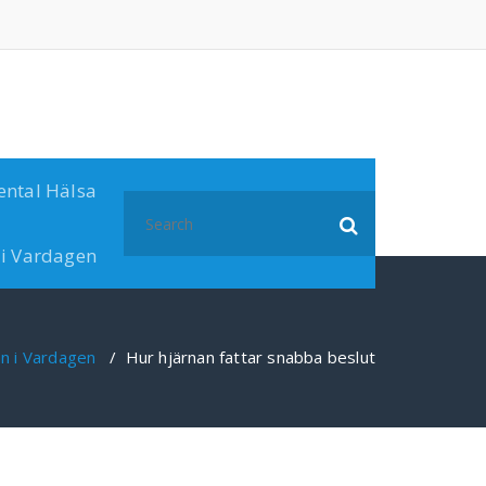
ental Hälsa
Search
for:
 i Vardagen
n i Vardagen
/
Hur hjärnan fattar snabba beslut