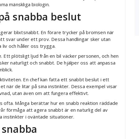
ma mänskliga biologin.
på snabba beslut
 agerar blixtsnabbt. En förare trycker på bromsen när
ätt svar under ett prov. Dessa handlingar sker utan
 liv och håller oss trygga.
 Ett plötsligt ljud från en bil väcker personen, och hen
 sker naturligt och snabbt. De hjälper oss att anpassa
nblick.
iviteten. En chef kan fatta ett snabbt beslut i ett
 när de litar på sina instinkter. Dessa exempel visar
vnad, utan även om att fungera effektivt.
s ofta. Många berättar hur en snabb reaktion räddade
vår förmåga att agera snabbt är en naturlig del av
na instinkter i oväntade situationer.
 snabba