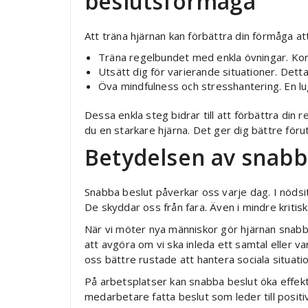
beslutsförmåga
Att träna hjärnan kan förbättra din förmåga att
Träna regelbundet med enkla övningar. Kort
Utsätt dig för varierande situationer. Dett
Öva mindfulness och stresshantering. En lu
Dessa enkla steg bidrar till att förbättra di
du en starkare hjärna. Det ger dig bättre för
Betydelsen av snabb
Snabba beslut påverkar oss varje dag. I nödsi
De skyddar oss från fara. Även i mindre kritisk
När vi möter nya människor gör hjärnan sna
att avgöra om vi ska inleda ett samtal eller va
oss bättre rustade att hantera sociala situati
På arbetsplatser kan snabba beslut öka effektiv
medarbetare fatta beslut som leder till posit