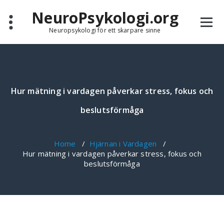
Skip
NeuroPsykologi.org
to
content
Neuropsykologi för ett skarpare sinne
Hur mätning i vardagen påverkar stress, fokus och
beslutsförmåga
Home
/
Hjärnan i Vardagen
/
Hur mätning i vardagen påverkar stress, fokus och
beslutsförmåga